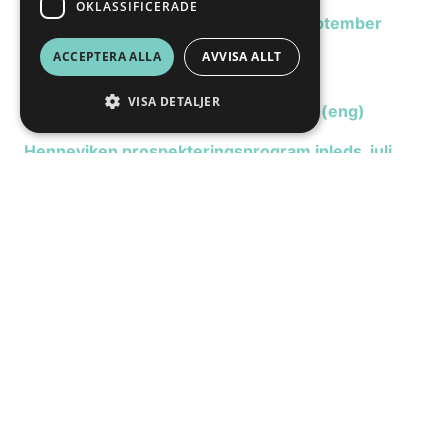
OKLASSIFICERADE
Svanisträsk projektetuppdatering, september
2025 (eng)
ACCEPTERA ALLA
AVVISA ALLT
Henneviken konceptuell studie för
VISA DETALJER
underjordsbrytning, september 2025 (eng)
Henneviken prospekteringsprogram inleds, juli
2025 (eng)
Henneviken projektuppdatering, maj 2025
Henneviken JORC mineraltillgång, mars 2025
(eng)
FÅ NYHETSUPPDATERINGAR