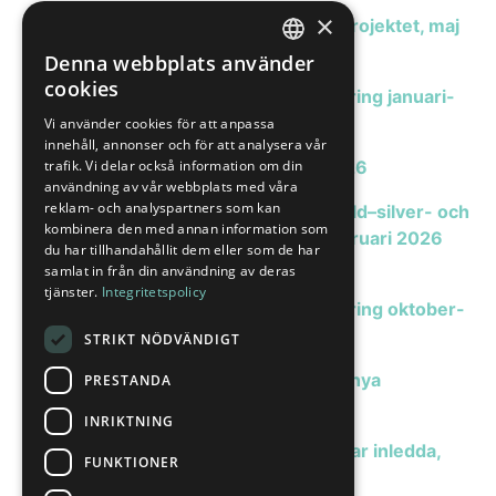
×
Metallurgiska tester vid Hennevikenprojektet, maj
Finansiell kalender
2026 (eng)
Denna webbplats använder
SWEDISH
cookies
Aktien
Arctic Minerals verksamhetsuppdatering januari-
ENGLISH
mars 2026 (eng)
Vi använder cookies för att anpassa
Ägare
Analyser
innehåll, annonser och för att analysera vår
Certified Adviser
Henneviken borrgram inlett, April 2026
trafik. Vi delar också information om din
Bolagsstyrning
användning av vår webbplats med våra
reklam- och analyspartners som kan
Svanisträsk potential för epitermal guld–silver- och
Bolagsordning
IR kontakt
kombinera den med annan information som
porfyrkoppar–guldmineralisering, februari 2026
du har tillhandahållit dem eller som de har
Bolagsstämmor
(eng)
samlat in från din användning av deras
Informationspolicy
tjänster.
Integritetspolicy
Tidigare bolagsstämmor
Arctic Minerals verksamhetsuppdatering oktober-
Valberedning
december 2025 (eng)
STRIKT NÖDVÄNDIGT
Henneviken geofysisk validering och nya
PRESTANDA
målområden, januari 2026 (eng)
INRIKTNING
Svanisträsk geofysiska undersökningar inledda,
FUNKTIONER
november 2025 (eng)