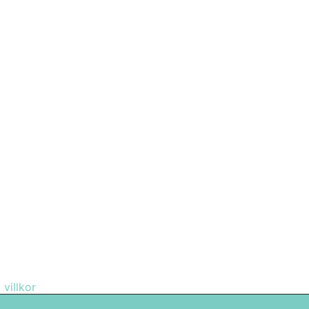
ATERINGAR
tic Minerals skickade till din e-post.
 villkor