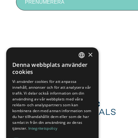
PRENUMERERA
MAILA OSS
press@arcticminerals.se
×
Denna webbplats använder
SWEDISH
cookies
ENGLISH
Vi använder cookies för att anpassa
innehåll, annonser och för att analysera vår
trafik. Vi delar också information om din
användning av vår webbplats med våra
reklam- och analyspartners som kan
kombinera den med annan information som
du har tillhandahållit dem eller som de har
samlat in från din användning av deras
tjänster.
Integritetspolicy