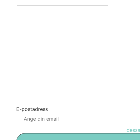
Bolagsstämmor
Informationspolicy
Tidigare bolagsstämmor
Valberedning
FÅ NYHETSUPPD
Registrera dig för att få pressmeddelanden från Arc
E-postadress
Prenumerationen hanteras av beQuoted enligt
dessa